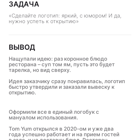
+7 (3952) 662-985
обсудить
услуги
проект в
Telegram
база кейсов
комплексные подходы
наименование:
контакты
ООО "ФЕЙС-ДИДЖИТАЛ"
ИНН: 3849073484
КПП: 380801001
блог
юридические документы
предложение не является
публичной офертой