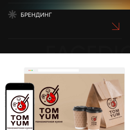
Среднее количество конверсий в месяц
Ниша
Tom Yum
КЛИЕНТ
Ресторан паназиатской кухни, фишка – 6
видов тайского супа том ям. Смелости