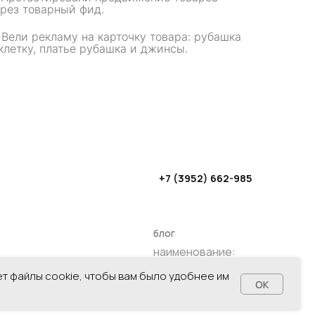
рез товарный фид.
+7 (3952) 662-985
.
Вели рекламу на карточку товара: рубашка
клетку, платье рубашка и джинсы.
блог
наименование:
ООО "ФЕЙС-ДИДЖИТАЛ"
ИНН: 3849073484
КПП: 380801001
ет файлы cookie, чтобы вам было удобнее им
OK