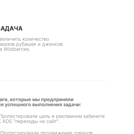
ЗАДАЧА
величить количество
аказов рубашек и джинсов
а Wildberries.
аги, которые мы предприняли
ля успешного выполнения задачи:
Протестировали цель в рекламном кабинете
 ADS “переходы на сайт”.
.
Протестировали продвижение товаров