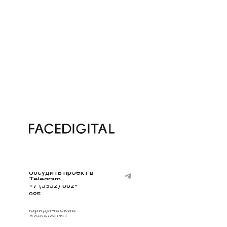
комп
подх
обсудить проект в
Telegram
+7 (3952) 662-
985
юридические
документы