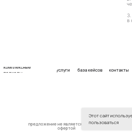
лексные
че
услуги
база кейсов
контакты
оды
3
в 
предложение не является публичной
офертой
Этот сайт использу
пользоваться