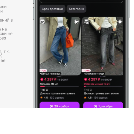
или
 и
ений в
 на
ески не
рез
 т.к.
К
ее.