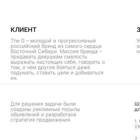
КЛИЕНТ
The G – молодой и прогрессивный
У
российский бренд из самого сердца
з
Восточной Сибири. Миссия бренда –
н
придавать девушкам смелость
выражать настоящих себя, говорить о
том, о чем другие бояться даже
подумать, ставить цели и добиваться
их.
Для решения задачи были
Ш
созданы рекламные посылы
д
объявлений и разработана
стратегия продвижения.
1.
VK
2