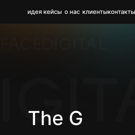
идея
кейсы
о нас
клиенты
контакт
The G