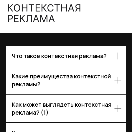
ФОРМИРОВАНИЕ
БЮДЖЕТА
МИНИМАЛЬНЫЙ БЮДЖЕТ
Что такое контекстная реклама?
ПОКАЗЫ
CPC НА ПОИСКЕ
188 333
60 ₽
Какие преимущества контекстной
рекламы?
КЛИКИ
РАСХОД
1 833
113 000 ₽
Как может выглядеть контекстная
реклама? (1)
ЛИДЫ
СТОИМОСТЬ ЗАЯВКИ
19
6 000₽