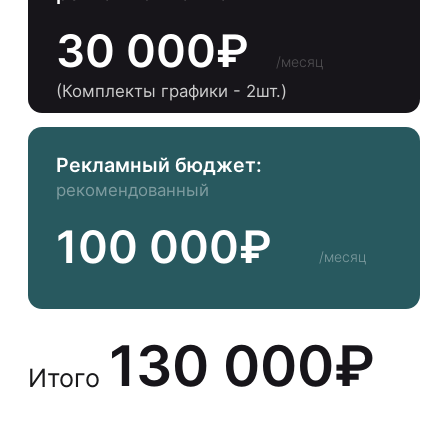
наименование:
контакты
ООО "ФЕЙС-ДИДЖИТАЛ"
ИНН: 3849073484
КПП: 380801001
блог
юридические документы
предложение не является
публичной офертой