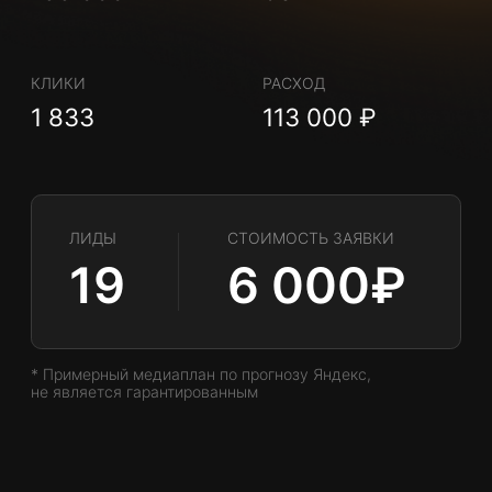
ЛИДЫ
СТОИМОСТЬ ЗАЯВКИ
40
6 000₽
* Примерный медиаплан по прогнозу Яндекс,
не является гарантированным
Разработка и сопровождение
рекламной кампании
50 000₽
/месяц
(Комплекты графики - 2шт.)
Рекламный бюджет:
рекомендованный