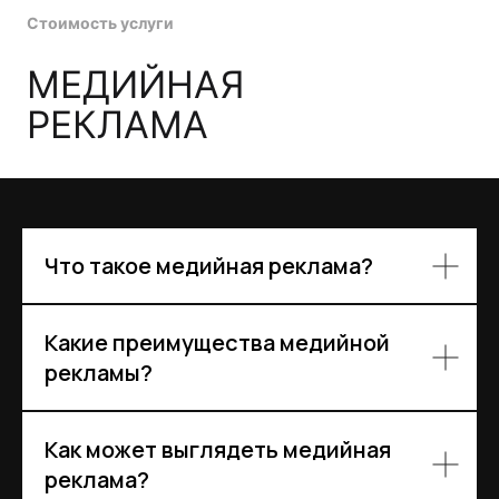
130 000₽
Итого
О НАС
Что такое медийная реклама?
Более 300
10 лет
Какие преимущества медийной
рекламы?
РЕКЛАМНЫХ КАМПАНИЙ
НА РЫНКЕ
ЗА ПЛЕЧАМИ
2 место
Как может выглядеть медийная
В ИРК ОБЛАСТИ
реклама?
ПО КОНТЕКСТУ И ТАРГЕТУ
(РЕЙТИНГ РУНЕТА)