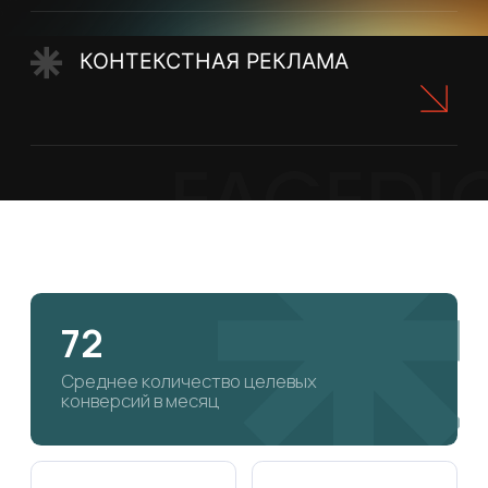
72
Среднее количество целевых
конверсий в месяц
1 944₽
651 924
Средняя стоимость
Среднее
конверсии с НДС
количество
показов в месяц
13 006
10.76₽
Среднее
Средняя цена
количество кликов
клика с НДС