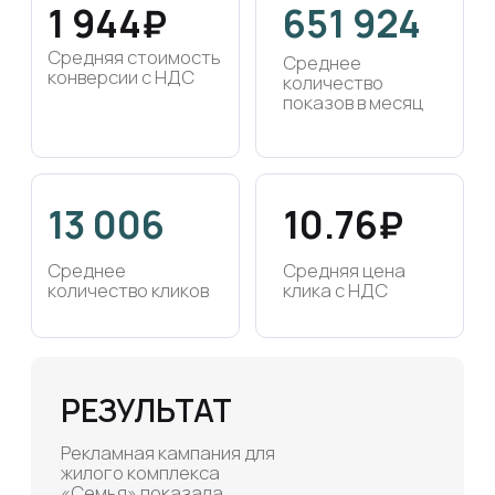
РЕЗУЛЬТАТ
Рекламная кампания для
жилого комплекса
«Семья» показала
стабильно высокие
результаты.
Использование
разнообразных
стратегий, включая
поисковую рекламу,
ретаргетинг, РСЯ и
смарт-баннеры,
позволило достичь
средней стоимости
конверсии 1944 руб. с
НДС. Средняя цена
клика составила 10,76
руб. с НДС, а общее
количество показов и
кликов в месяц
подтверждают высокую
активность аудитории.
Комплексный подход к
рекламной кампании и
качественная настройка
креативов обеспечили
достижение целей по
продаже квартир.
Ниша