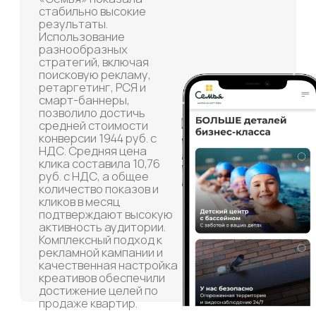
Семья
Жилой комплекс
КЛИЕНТ
ЖК «Семья» — современный жилой комплекс,
расположенный в Октябрьском районе
Иркутска. Продажа готовых квартир и на стадии
строительства.
ЗАДАЧА
Увеличить количество п
родаж квартир.
РЕШЕНИЕ
Для привлечения клиентов был запущен
комплекс рекламных кампаний,
оптимизированных под целевые запросы.
В кампаниях было использовано
несколько стратегий по управлению
ставками.