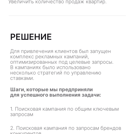
+7 (3952) 662-985
обсудить
услуги
проект в
Telegram
база кейсов
комплексные подходы
наименование:
контакты
ООО "ФЕЙС-ДИДЖИТАЛ"
ИНН: 3849073484
КПП: 380801001
блог
юридические документы
предложение не является
публичной офертой