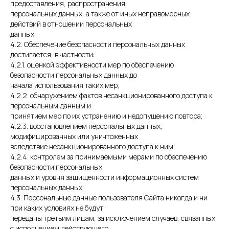
предоставления, распространения
комплексные подходы
персональных данных, а также от иных неправомерных
наименование:
контакты
действий в отношении персональных
ООО "ФЕЙС-ДИДЖИТАЛ"
ИНН: 3849073484
данных.
КПП: 380801001
4.2. Обеспечение безопасности персональных данных
достигается, в частности:
4.2.1. оценкой эффективности мер по обеспечению
блог
безопасности персональных данных до
юридические документы
начала использования таких мер;
4.2.2. обнаружением фактов несанкционированного доступа к
предложение не является
публичной офертой
персональным данным и
принятием мер по их устранению и недопущению повтора;
4.2.3. восстановлением персональных данных,
модифицированных или уничтоженных
вследствие несанкционированного доступа к ним;
4.2.4. контролем за принимаемыми мерами по обеспечению
безопасности персональных
данных и уровня защищенности информационных систем
персональных данных.
4.3. Персональные данные пользователя Сайта никогда и ни
при каких условиях не будут
переданы третьим лицам, за исключением случаев, связанных
с исполнением действующего