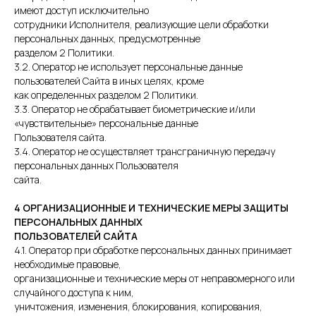
имеют доступ исключительно
сотрудники Исполнителя, реализующие цели обработки
персональных данных, предусмотренные
разделом 2 Политики.
3.2. Оператор не использует персональные данные
пользователей Сайта в иных целях, кроме
как определенных разделом 2 Политики.
3.3. Оператор не обрабатывает биометрические и/или
«чувствительные» персональные данные
Пользователя сайта.
3.4. Оператор не осуществляет трансграничную передачу
персональных данных Пользователя
сайта.
(3952) 662-985
4 ОРГАНИЗАЦИОННЫЕ И ТЕХНИЧЕСКИЕ МЕРЫ ЗАЩИТЫ
ПЕРСОНАЛЬНЫХ ДАННЫХ
ПОЛЬЗОВАТЕЛЕЙ САЙТА
+7 (3952) 662-985
4.1. Оператор при обработке персональных данных принимает
необходимые правовые,
организационные и технические меры от неправомерного или
случайного доступа к ним,
обсудить
услуги
проект в
уничтожения, изменения, блокирования, копирования,
Telegram
база кейсов