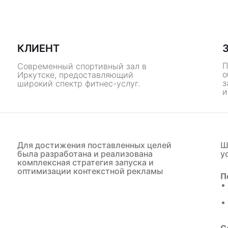
КЛИЕНТ
П
Современный спортивный зал в
о
Иркутске, предоставляющий
з
широкий спектр фитнес-услуг.
и
Для достижения поставленных целей
Ш
была разработана и реализована
у
комплексная стратегия запуска и
оптимизации контекстной рекламы
П