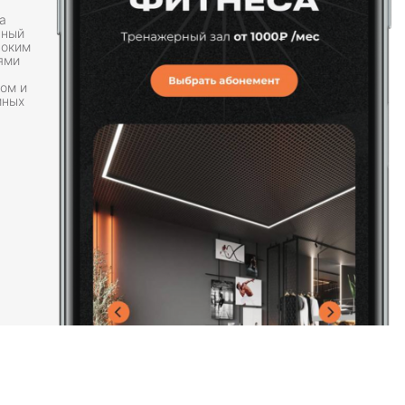
а
ьный
соким
ями
ом и
мных