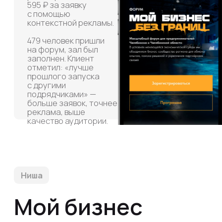
Национальная сеть центров,
созданная для поддержки
и развития малого и среднего
предпринимательства (МСП)
по всей России. Эти организации
работают по принципу «одного
окна» и помогают начинающим
и действующим бизнесменам,
а также самозанятым бесплатно
или на льготных условиях
ЗАДАЧА
Привлечь максимальное количество
регистраций и заполнить зал на 600
человек за 1,5 месяца до даты форума
РЕШЕНИЕ
Для достижения поставленных целей была
разработана и реализована комплексная
стратегия запуска и оптимизации рекламы
Шаги, которые мы предприняли для
успешного выполнения задачи:
Разработали сайт на Tilda - посадочная
страница с четким призывом к регистрации и
формой сбора контактов