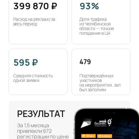
РЕЗУЛЬТАТ
За 1,5 месяца
привлекли 672
регистрации по цене
595 ₽ за заявку
с помощью
контекстной рекламы.
479 человек пришли
на форум, зал был
заполнен. Клиент
отметил: «лучше
прошлого запуска
с другими
подрядчиками» —
больше заявок, точнее
реклама, выше
качество аудитории.
Ниша
Мой бизнес
Бизнес-форум
КЛИЕНТ