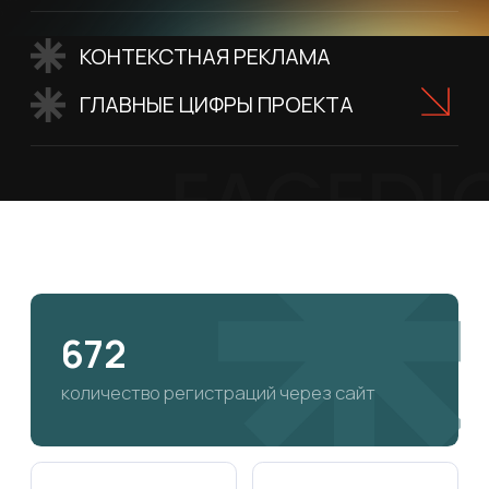
672
количество регистраций через сайт
399 870 ₽
93%
Расход на рекламу за
Доля трафика
весь период
из Челябинской
области — точное
попадание в ЦА
595 ₽
479
Средняя стоимость
Подтверждённых
одной заявки
участников
на мероприятии, зал
был заполнен