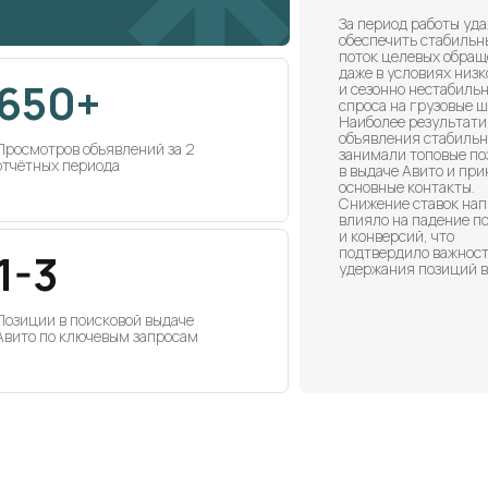
За период работы уд
обеспечить стабильн
поток целевых обра
даже в условиях низк
650+
и сезонно нестабиль
спроса на грузовые 
Наиболее результат
объявления стабильн
Просмотров объявлений за 2
занимали топовые п
отчётных периода
в выдаче Авито и пр
основные контакты.
Снижение ставок на
влияло на падение п
и конверсий, что
подтвердило важнос
1-3
удержания позиций в
Позиции в поисковой выдаче
Авито по ключевым запросам