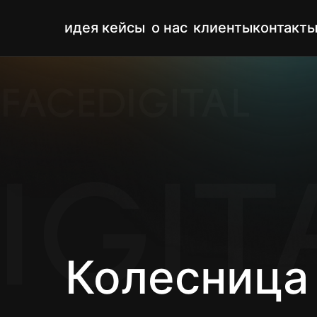
идея
кейсы
о нас
клиенты
контакт
Колесница