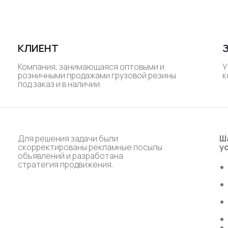
КЛИЕНТ
Компания, занимающаяся оптовыми и
У
розничными продажами грузовой резины
к
под заказ и в наличии.
Для решения задачи были
Ш
скорректированы рекламные посылы
у
объявлений и разработана
стратегия продвижения.