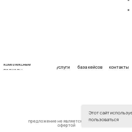
лексные
услуги
база кейсов
контакты
оды
предложение не является публичной
офертой
Этот сайт использу
пользоваться