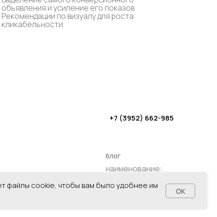
объявления и усиление его показов
+7 (3952) 662-985
Рекомендации по визуалу для роста
кликабельности
блог
наименование:
ООО "ФЕЙС-ДИДЖИТАЛ"
ИНН: 3849073484
КПП: 380801001
ет файлы cookie, чтобы вам было удобнее им
OK