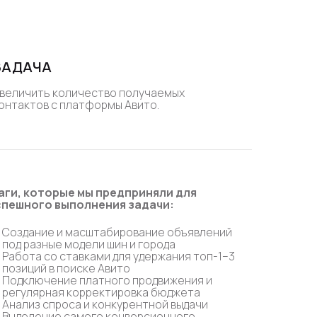
ЗАДАЧА
величить количество получаемых
онтактов с платформы Авито.
аги, которые мы предприняли для
спешного выполнения задачи:
Создание и масштабирование объявлений
под разные модели шин и города
Работа со ставками для удержания топ-1–3
позиций в поиске Авито
Подключение платного продвижения и
регулярная корректировка бюджета
Анализ спроса и конкурентной выдачи
Выделение самого конверсионного