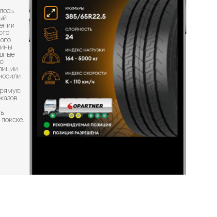
алось
ый
щений
ого
ного
шины.
ивные
о
озиции
иносили
прямую
оказов
ть
 поиске.