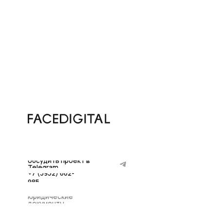
комп
подх
обсудить проект в
Telegram
+7 (3952) 662-
985
юридические
документы