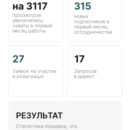
РЕЗУЛЬТАТ
Статистика показала, что
стратегия продвижения
была выбрана верно, мы
получили хороший
приток новой аудитории,
а также потенциальных
клиентов. Отлично
сработали посты,
которые были отсняты
нашей командой
специально для
Иркутского филиала
федеральной сети
Кингстор, такой контент
намного лучше
показывает себя, чем
дублирование
материалов от
франшизы. Также
залогом успешного
продвижения стала
комплексная работа не
только над контентом,
но и над каналами
продвижения, а именно
блогеры и посевы.