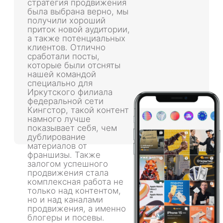
Ниша
KINGSTORE
Магазин оригинальной техники Apple
КЛИЕНТ
KINGSTORE — это сеть фирменных магазинов
оригинальной техники Apple, которая успела
завоевать доверие покупателей более, чем в
80 городах РФ.
ЗАДАЧА
Повышение узнаваемости бренда, сбор
аудитории, прогрев, а также продвижение
открытия магазина в г. Иркутск
РЕШЕНИЕ
Что мы предложили?
На этапе обсуждения сотрудничества мы
предложили концепцию визуальной упаковки