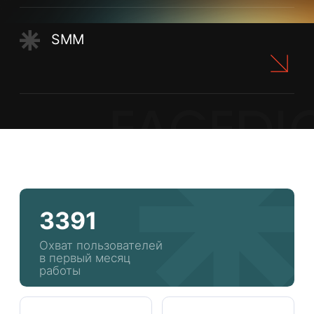
3391
Охват пользователей
в первый месяц
работы
на 3117
315
просмотров
новых
увеличились
подписчиков в
охваты в первый
первый месяц
месяц работы
сотрудничества
27
17
Заявок на участие
Запросов
в розыгрыше
в директ