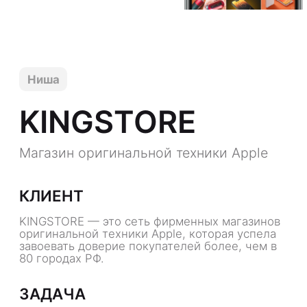
аккаунта и стратегию продвижения, чтобы об
открытии магазина узнало как можно больше
людей.
Шаги, которые мы предприняли
для успешного выполнения задачи:
полный анализ ниши бизнеса, а также всех
особенностей продукта заказчика
составление контент-плана на месяц
разработка индивидуального стиля
аккаунта, а именно создание
индивидуальных дизайн-макетов для
постов и сторис, а также дизайн иконок
актуальных
составление ленты, постинг для 12
публикаций
публикация 167 историй
2 выезда на подготовку контента: сняли
вирусный ролик на открытие магазина, а
также провели съемку с праздничного
открытия салона
продвижение: проанализировали рынок
лидеров мнений в г. Иркутск, составили
таблицы (обработано около 100 чел), в
которой прописали эффективность
взаимодействия , составили текст для
рассылки и осуществили ее. В итоге
взаимодействия - обзоры провели 4
блогера. А также мы разместили
рекламную публикацию в новостном
сообществе Иркутска
А также разработали несколько механик